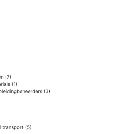
ten
(7)
erials
(1)
jpleidingbeheerders
(3)
l transport
(5)