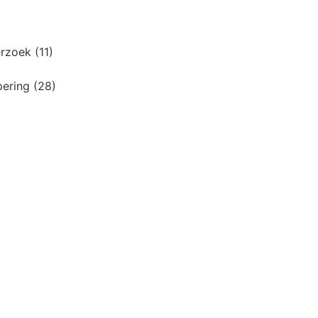
derzoek
(11)
pering
(28)