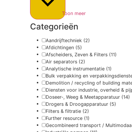
Toon meer
Categorieën
Aandrijftechniek
(2)
Afdichtingen
(5)
Afscheiders, Zeven & Filters
(11)
Air separators
(2)
Analytische instrumentatie
(1)
Bulk verpakking en verpakkingsdiens
Demolition / recycling of building mat
Diensten voor industrie, overheid & pi
Doseer-, Weeg & Meetapparatuur
(14)
Drogers & Droogapparatuur
(5)
Filters & filtratie
(2)
Further resource
(1)
Gecombineerd transport / Multimodaa