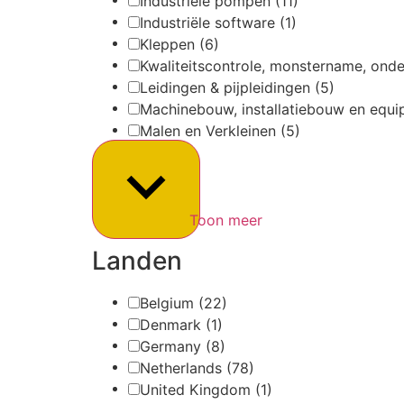
Industriële pompen
(11)
Industriële software
(1)
Kleppen
(6)
Kwaliteitscontrole, monstername, on
Leidingen & pijpleidingen
(5)
Machinebouw, installatiebouw en equi
Malen en Verkleinen
(5)
Toon meer
Landen
Belgium
(22)
Denmark
(1)
Germany
(8)
Netherlands
(78)
United Kingdom
(1)