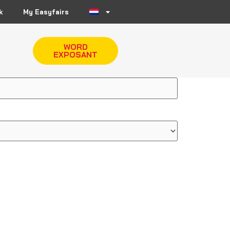
k
My Easyfairs
WORD
EXPOSANT