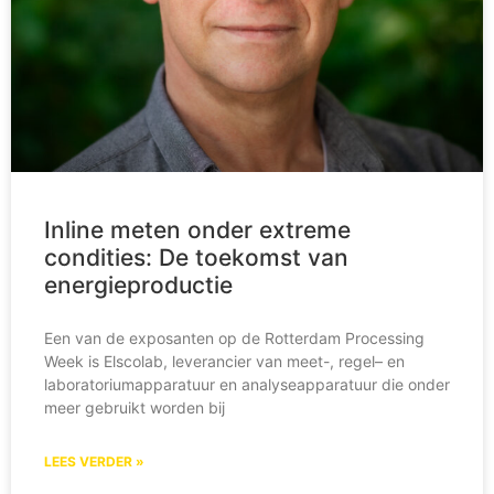
Inline meten onder extreme
condities: De toekomst van
energieproductie
Een van de exposanten op de Rotterdam Processing
Week is Elscolab, leverancier van meet-, regel– en
laboratoriumapparatuur en analyseapparatuur die onder
meer gebruikt worden bij
LEES VERDER »