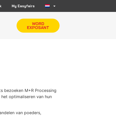
k
My Easyfairs
WORD
EXPOSANT
erts bezoeken M+R Processing
j het optimaliseren van hun
handelen van poeders,