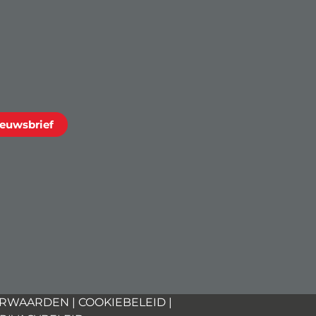
ieuwsbrief
ORWAARDEN
|
COOKIEBELEID
|