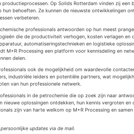
hun productieprocessen. Op Solids Rotterdam vinden zij een
op hun behoeften. Ze kunnen de nieuwste ontwikkelingen ont
essen verbeteren.
chemische professionals antwoorden op hun meest prange
ogieën die de productiviteit verhogen, kosten verlagen en 
aratuur, automatiseringstechnieken en logistieke oplossin
dt M+R Processing een platform voor kennisdeling en netw
unnen delen.
fessionals ook de mogelijkheid om waardevolle contacten 
s, industriële leiders en potentiële partners, wat mogelijk
oten van hun professionele netwerk.
fessionals in de petrochemie die op zoek zijn naar antwoo
en nieuwe oplossingen ontdekken, hun kennis vergroten en
sionals zijn van harte welkom op M+R Processing en same
persoonlijke updates via de mail.