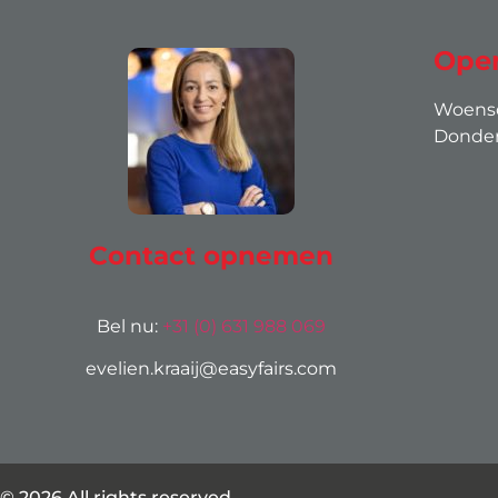
Open
Woensda
Donderd
Contact opnemen
Bel nu:
+31 (0) 631 988 069
evelien.kraaij@easyfairs.com
© 2026 All rights reserved