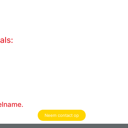
als:
elname.
Neem contact op