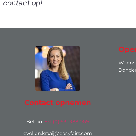
contact op!
Open
Woensda
Donderd
Contact opnemen
Bel nu:
+31 (0) 631 988 069
evelien.kraaij@easyfairs.com