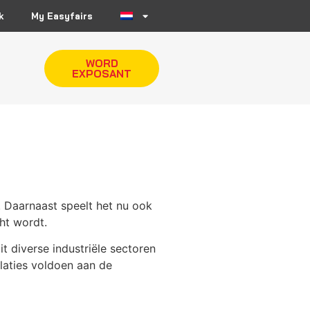
k
My Easyfairs
WORD
EXPOSANT
 Daarnaast speelt het nu ook
cht wordt.
t diverse industriële sectoren
llaties voldoen aan de