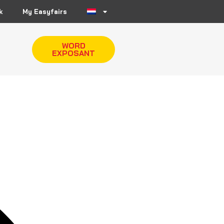
k
My Easyfairs
WORD
EXPOSANT