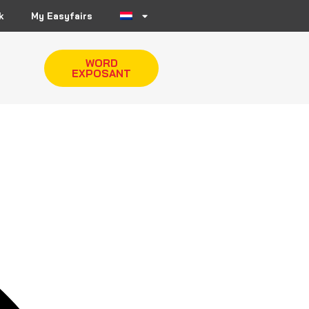
k
My Easyfairs
WORD
EXPOSANT