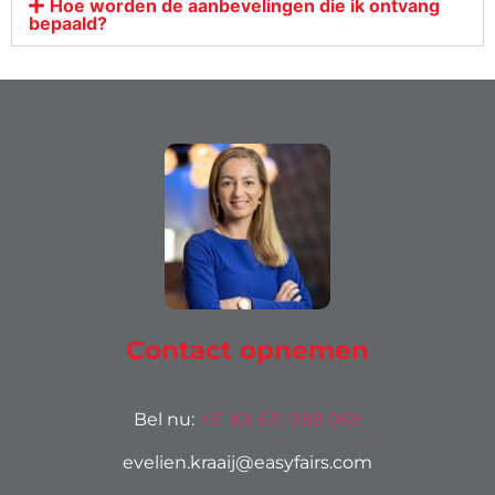
Hoe worden de aanbevelingen die ik ontvang
bepaald?
Contact opnemen
Bel nu:
+31 (0) 631 988 069
evelien.kraaij@easyfairs.com