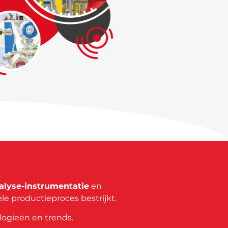
nalyse-instrumentatie
en
ele productieproces bestrijkt.
logieën en trends.