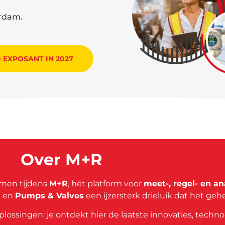
rdam.
EXPOSANT IN 2027
Over M+R
amen tijdens
M+R
, hét platform voor
meet-, regel- en a
s
en
Pumps & Valves
een ijzersterk drieluik dat het geh
ossingen: je ontdekt hier de laatste innovaties, techno