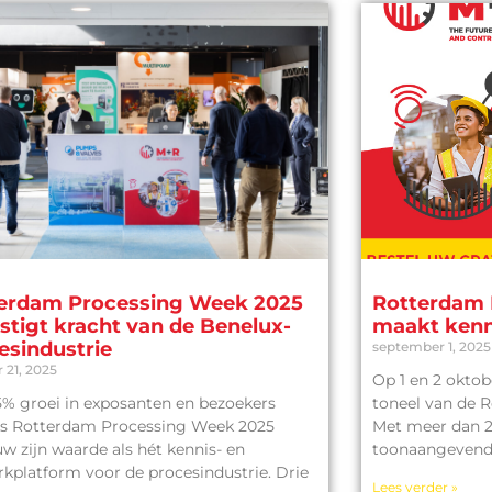
erdam Processing Week 2025
Rotterdam 
stigt kracht van de Benelux-
maakt ken
esindustrie
september 1, 2025
 21, 2025
Op 1 en 2 okto
% groei in exposanten en bezoekers
toneel van de 
s Rotterdam Processing Week 2025
Met meer dan 2
w zijn waarde als hét kennis- en
toonaangevend
kplatform voor de procesindustrie. Drie
Lees verder »