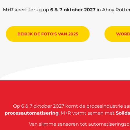
M+R keert terug op
6 & 7 oktober 2027
in Ahoy Rotte
BEKIJK DE FOTO'S VAN 2025
WORD 
Op 6 & 7 oktober 2027 komt de procesindustrie s
procesautomatisering
. M+R vormt samen met
Solid
Van slimme sensoren tot automatiseringsopl