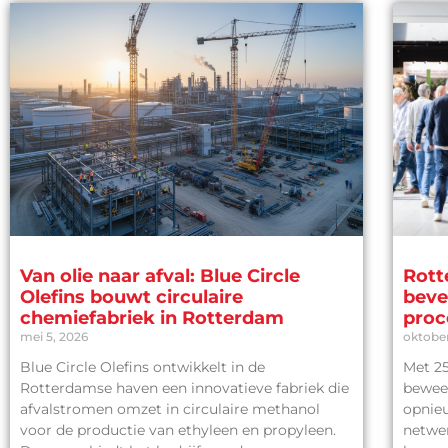
Van olie naar afval: Blue Circle
Rott
Olefins bouwt circulaire
beve
chemiefabriek in Rotterdam
proc
mei 5, 2026
oktober
Blue Circle Olefins ontwikkelt in de
Met 25
Rotterdamse haven een innovatieve fabriek die
bewee
afvalstromen omzet in circulaire methanol
opnieu
voor de productie van ethyleen en propyleen.
netwer