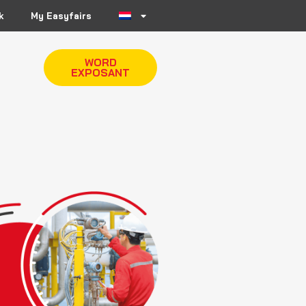
k
My Easyfairs
WORD
EXPOSANT