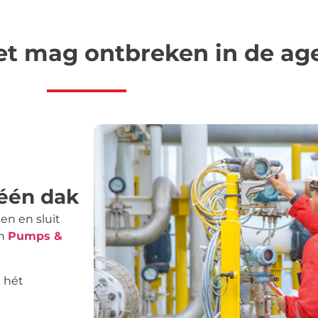
t mag ontbreken in de ag
één dak
en en sluit
en
Pumps &
 hét